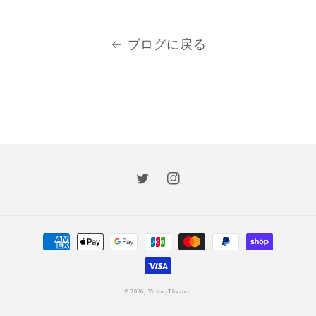
ブログに戻る
Twitter
Instagram
決
済
方
法
© 2026,
VictoryTheater.