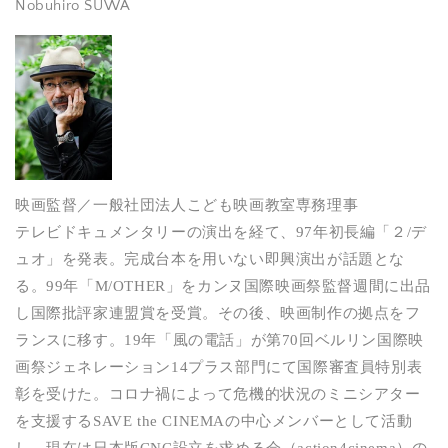
Nobuhiro SUWA
映画監督／一般社団法人こども映画教室専務理事
テレビドキュメンタリーの演出を経て、97年初長編「２/デ
ュオ」を発表。完成台本を用いない即興演出が話題とな
る。99年「M/OTHER」をカンヌ国際映画祭監督週間に出品
し国際批評家連盟賞を受賞。その後、映画制作の拠点をフ
ランスに移す。19年「風の電話」が第70回ベルリン国際映
画祭ジェネレーション14プラス部門にて国際審査員特別表
彰を受けた。コロナ禍によって危機的状況のミニシアター
を支援するSAVE the CINEMAの中心メンバーとして活動