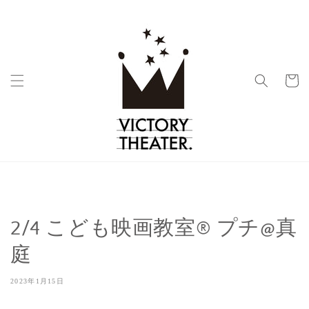
コンテ
ンツに
進む
カ
ー
ト
2/4 こども映画教室®︎ プチ@真
庭
2023年1月15日